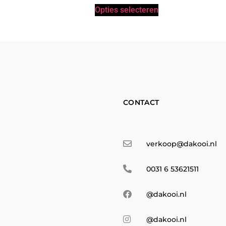
Opties selecteren
CONTACT
verkoop@dakooi.nl
0031 6 53621511
@dakooi.nl
@dakooi.nl