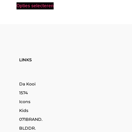
Opties selecteren
LINKS
Da Kooi
1574
Icons
Kids
071BRAND.
BLDDR.