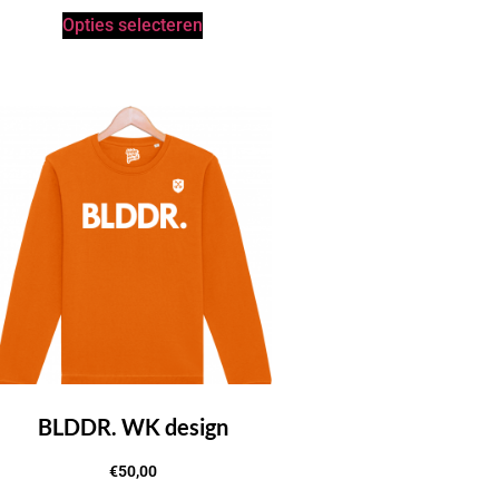
Opties selecteren
BLDDR. WK design
€
50,00