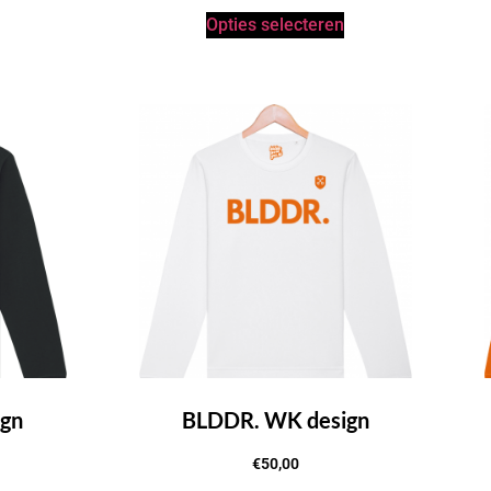
Opties selecteren
gn
BLDDR. WK design
€
50,00